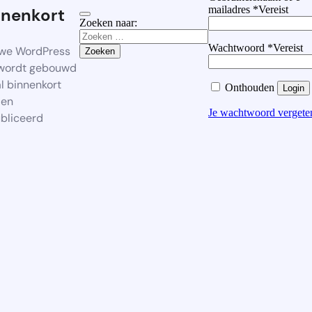
mailadres
*
Vereist
nnenkort
Zoeken naar:
Wachtwoord
*
Vereist
we WordPress
 wordt gebouwd
al binnenkort
Onthouden
Login
den
Je wachtwoord vergete
bliceerd